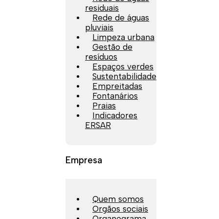
residuais
Rede de águas
pluviais
Limpeza urbana
Gestão de
resíduos
Espaços verdes
Sustentabilidade
Empreitadas
Fontanários
Praias
Indicadores
ERSAR
Empresa
Quem somos
Orgãos sociais
Organograma