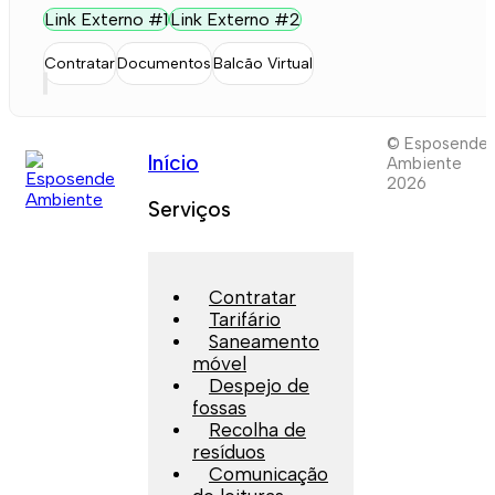
Link Externo #1
Link Externo #2
Contratar
Documentos
Balcão Virtual
© Esposende
Início
Ambiente
2026
Serviços
Contratar
Tarifário
Saneamento
móvel
Despejo de
fossas
Recolha de
resíduos
Comunicação