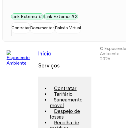
Link Externo #1
Link Externo #2
Contratar
Documentos
Balcão Virtual
© Esposende
Início
Ambiente
2026
Serviços
Contratar
Tarifário
Saneamento
móvel
Despejo de
fossas
Recolha de