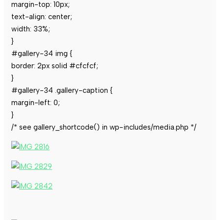
margin-top: 10px;
text-align: center;
width: 33%;
}
#gallery-34 img {
border: 2px solid #cfcfcf;
}
#gallery-34 .gallery-caption {
margin-left: 0;
}
/* see gallery_shortcode() in wp-includes/media.php */