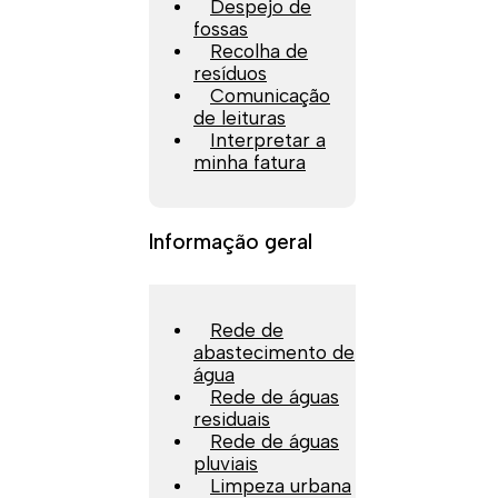
Despejo de
fossas
Recolha de
resíduos
Comunicação
de leituras
Interpretar a
minha fatura
Informação geral
Rede de
abastecimento de
água
Rede de águas
residuais
Rede de águas
pluviais
Limpeza urbana