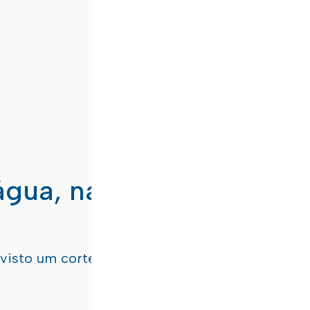
água, nas freguesias de
evisto um corte de água
terça-feira, dia 21/07/