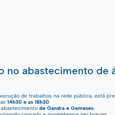
ão no abastecimento de 
xecução de trabalhos na rede pública, está pr
 as
14h30 e as 18h30
.
l abastecimento
de Gandra e Gemeses
.
incómodo causado e prometemos ser breves.