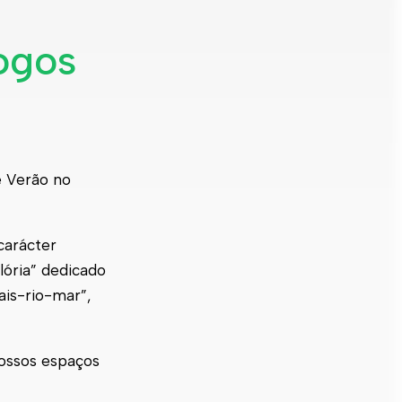
ogos
e Verão no
carácter
lória” dedicado
ais-rio-mar”,
nossos espaços