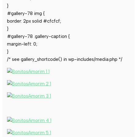
}
#gallery-78 img {
border: 2px solid #cfcfcf;
}
#gallery-78 .gallery-caption {
margin-left: 0;
}
/* see gallery_shortcode() in wp-includes/media.php */