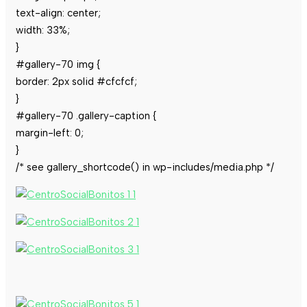
text-align: center;
width: 33%;
}
#gallery-70 img {
border: 2px solid #cfcfcf;
}
#gallery-70 .gallery-caption {
margin-left: 0;
}
/* see gallery_shortcode() in wp-includes/media.php */