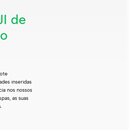
JI de
 o
hote
dades inseridas
cia nos nossos
pas, as suas
.