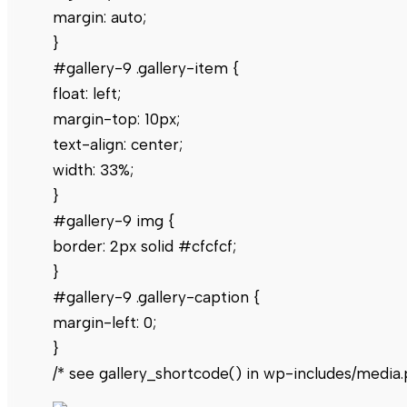
margin: auto;
}
#gallery-9 .gallery-item {
float: left;
margin-top: 10px;
text-align: center;
width: 33%;
}
#gallery-9 img {
border: 2px solid #cfcfcf;
}
#gallery-9 .gallery-caption {
margin-left: 0;
}
/* see gallery_shortcode() in wp-includes/media.