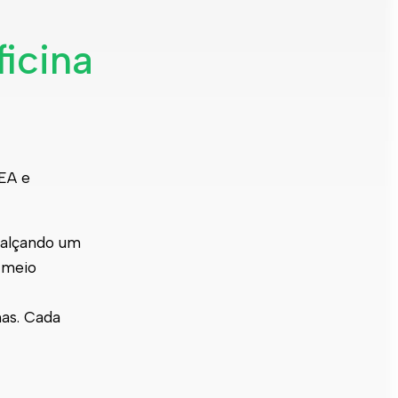
ficina
CEA e
realçando um
 meio
as. Cada