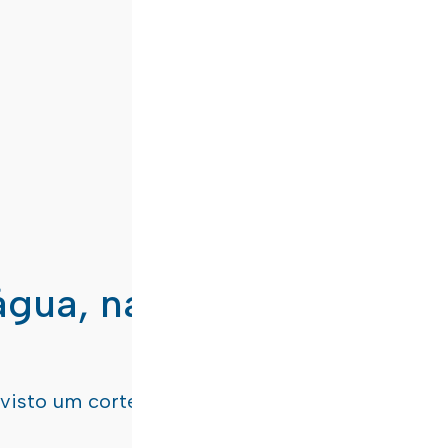
água, nas freguesias de
evisto um corte de água
terça-feira, dia 21/07/