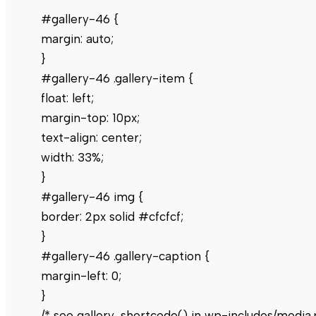
#gallery-46 {
margin: auto;
}
#gallery-46 .gallery-item {
float: left;
margin-top: 10px;
text-align: center;
width: 33%;
}
#gallery-46 img {
border: 2px solid #cfcfcf;
}
#gallery-46 .gallery-caption {
margin-left: 0;
}
/* see gallery_shortcode() in wp-includes/media.