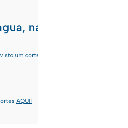
água, nas freguesias de
evisto um corte de água
terça-feira, dia 21/07/
cortes
AQUI!