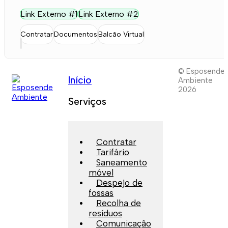
Link Externo #1
Link Externo #2
Contratar
Documentos
Balcão Virtual
© Esposende
Início
Ambiente
2026
Serviços
Contratar
Tarifário
Saneamento
móvel
Despejo de
fossas
Recolha de
resíduos
Comunicação