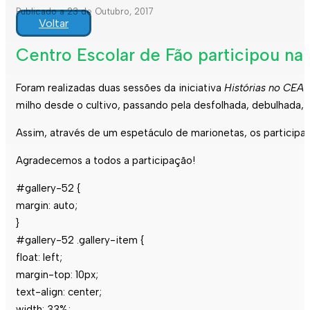
Publicado a 23 de Outubro, 2017
Voltar
Centro Escolar de Fão participou na 
Foram realizadas duas sessões da iniciativa
Histórias no CEA
n
milho desde o cultivo, passando pela desfolhada, debulhada
Assim, através de um espetáculo de marionetas, os participa
Agradecemos a todos a participação!
#gallery-52 {
margin: auto;
}
#gallery-52 .gallery-item {
float: left;
margin-top: 10px;
text-align: center;
width: 33%;