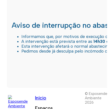
Aviso de interrupção no aba
Informamos que, por motivos de execução de 
A intervenção está prevista entre as
14h30 e
Esta intervenção afetará o normal abastec
Pedimos desde já desculpa pelo incómodo c
© Esposende
Início
Ambiente
2026
Espaços