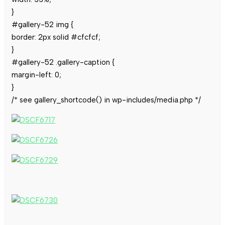
}
#gallery-52 img {
border: 2px solid #cfcfcf;
}
#gallery-52 .gallery-caption {
margin-left: 0;
}
/* see gallery_shortcode() in wp-includes/media.php */