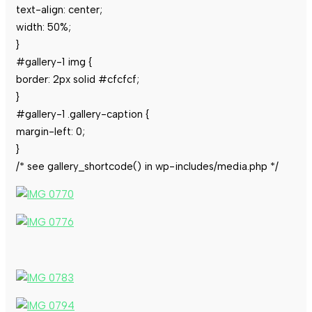
text-align: center;
width: 50%;
}
#gallery-1 img {
border: 2px solid #cfcfcf;
}
#gallery-1 .gallery-caption {
margin-left: 0;
}
/* see gallery_shortcode() in wp-includes/media.php */