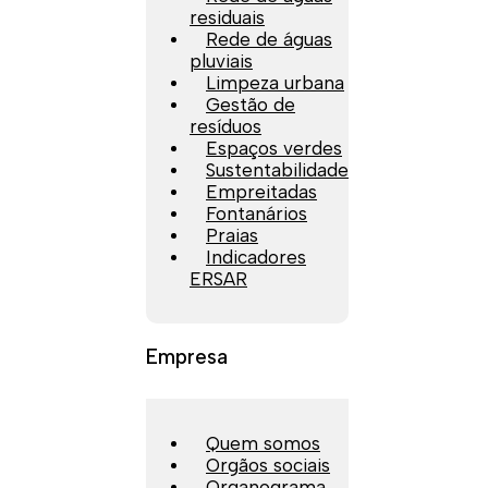
residuais
Rede de águas
pluviais
Limpeza urbana
Gestão de
resíduos
Espaços verdes
Sustentabilidade
Empreitadas
Fontanários
Praias
Indicadores
ERSAR
Empresa
Quem somos
Orgãos sociais
Organograma