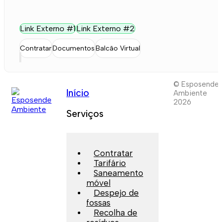
Link Externo #1
Link Externo #2
Contratar
Documentos
Balcão Virtual
© Esposende
Início
Ambiente
2026
Serviços
Contratar
Tarifário
Saneamento
móvel
Despejo de
fossas
Recolha de