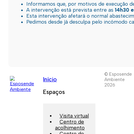
Informamos que, por motivos de execução de 
A intervenção está prevista entre as
14h30 e
Esta intervenção afetará o normal abastec
Pedimos desde já desculpa pelo incómodo c
© Esposende
Início
Ambiente
2026
Espaços
Visita virtual
Centro de
acolhimento
Centro de