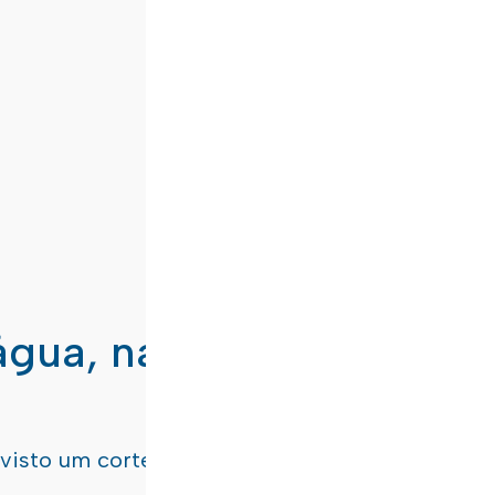
água, nas freguesias de
evisto um corte de água
terça-feira, dia 21/07/