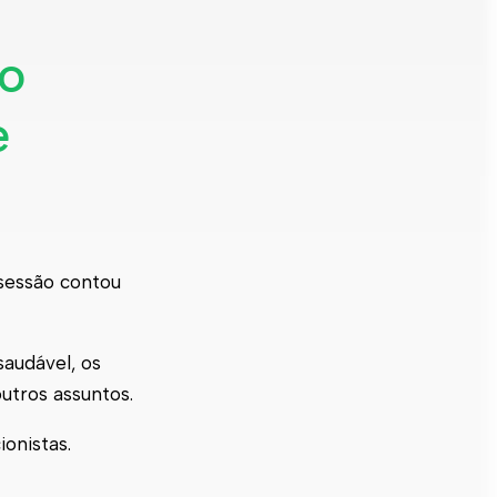
 o
e
 sessão contou
audável, os
utros assuntos.
onistas.