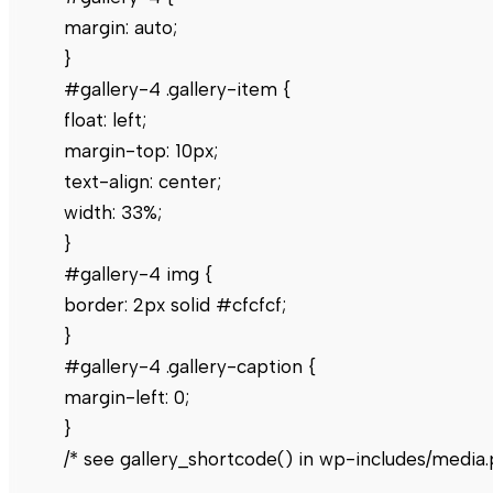
margin: auto;
}
#gallery-4 .gallery-item {
float: left;
margin-top: 10px;
text-align: center;
width: 33%;
}
#gallery-4 img {
border: 2px solid #cfcfcf;
}
#gallery-4 .gallery-caption {
margin-left: 0;
}
/* see gallery_shortcode() in wp-includes/media.