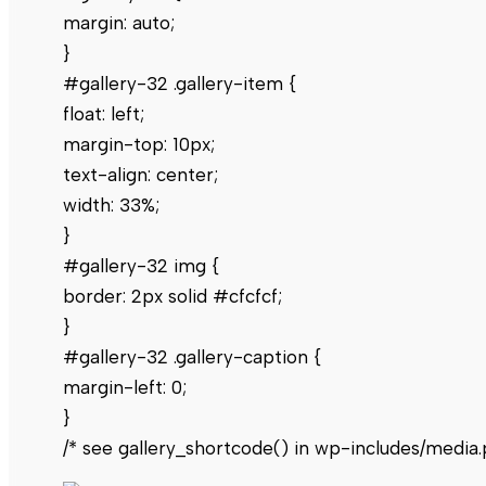
margin: auto;
}
#gallery-32 .gallery-item {
float: left;
margin-top: 10px;
text-align: center;
width: 33%;
}
#gallery-32 img {
border: 2px solid #cfcfcf;
}
#gallery-32 .gallery-caption {
margin-left: 0;
}
/* see gallery_shortcode() in wp-includes/media.