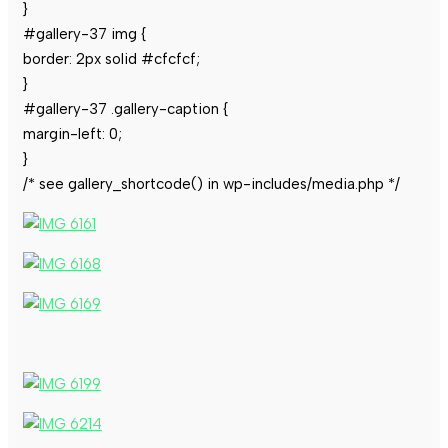
}
#gallery-37 img {
border: 2px solid #cfcfcf;
}
#gallery-37 .gallery-caption {
margin-left: 0;
}
/* see gallery_shortcode() in wp-includes/media.php */