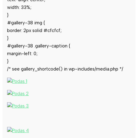
width: 33%;
}
#gallery-38 img {
border: 2px solid #cfcfcf;
}
#gallery-38 .gallery-caption {
margin-left: 0;
}
/* see gallery_shortcode() in wp-includes/media.php */