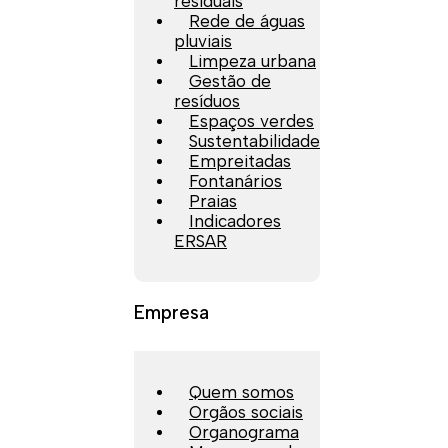
residuais
Rede de águas
pluviais
Limpeza urbana
Gestão de
resíduos
Espaços verdes
Sustentabilidade
Empreitadas
Fontanários
Praias
Indicadores
ERSAR
Empresa
Quem somos
Orgãos sociais
Organograma