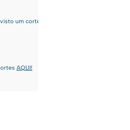
evisto um corte de água
terça-feira, dia 21/07/
cortes
AQUI!