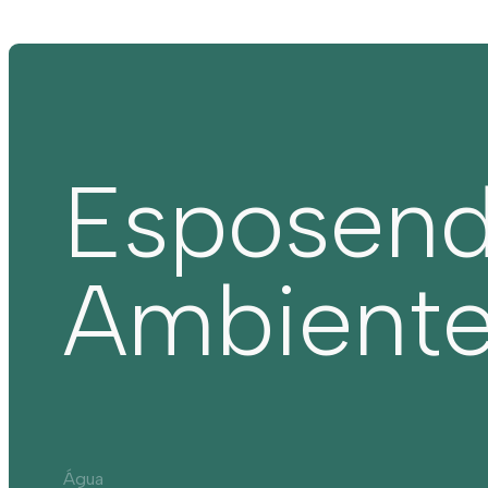
Esposen
Ambient
Água