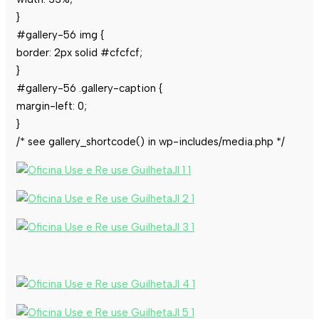
}
#gallery-56 img {
border: 2px solid #cfcfcf;
}
#gallery-56 .gallery-caption {
margin-left: 0;
}
/* see gallery_shortcode() in wp-includes/media.php */