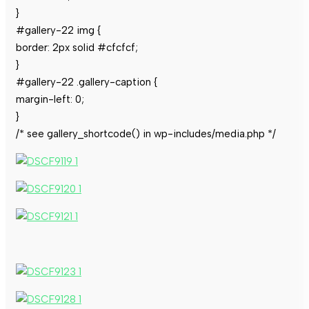
}
#gallery-22 img {
border: 2px solid #cfcfcf;
}
#gallery-22 .gallery-caption {
margin-left: 0;
}
/* see gallery_shortcode() in wp-includes/media.php */