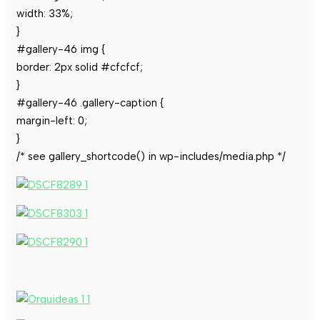
width: 33%;
}
#gallery-46 img {
border: 2px solid #cfcfcf;
}
#gallery-46 .gallery-caption {
margin-left: 0;
}
/* see gallery_shortcode() in wp-includes/media.php */