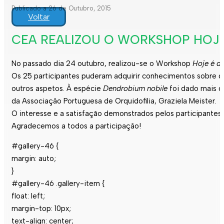
Publicado a 26 de Outubro, 2015
Voltar
CEA REALIZOU O WORKSHOP HOJE
No passado dia 24 outubro, realizou-se o Workshop
Hoje é di
Os 25 participantes puderam adquirir conhecimentos sobre 
outros aspetos. À espécie
Dendrobium nobile
foi dado mais d
da Associação Portuguesa de Orquidofilia, Graziela Meister.
O interesse e a satisfação demonstrados pelos participantes
Agradecemos a todos a participação!
#gallery-46 {
margin: auto;
}
#gallery-46 .gallery-item {
float: left;
margin-top: 10px;
text-align: center;