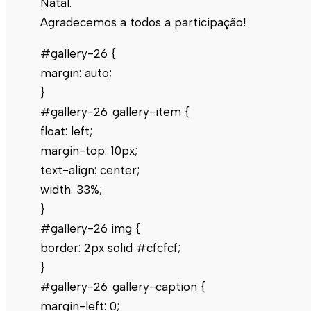
Natal.
Agradecemos a todos a participação!
#gallery-26 {
margin: auto;
}
#gallery-26 .gallery-item {
float: left;
margin-top: 10px;
text-align: center;
width: 33%;
}
#gallery-26 img {
border: 2px solid #cfcfcf;
}
#gallery-26 .gallery-caption {
margin-left: 0;