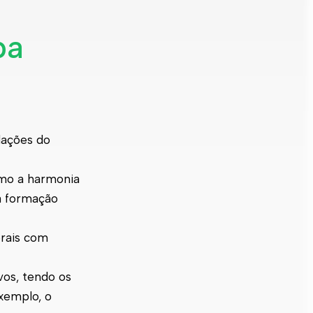
pa
lações do
omo a harmonia
ta formação
orais com
vos, tendo os
xemplo, o