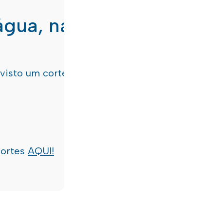
água, nas freguesias de
evisto um corte de água
terça-feira, dia 21/07/
cortes
AQUI!