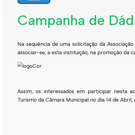
Interpretar a minha fatura
Informação geral
Campanha de Dádi
Rede de abastecimento de água
Rede de águas residuais
Rede de águas pluviais
Limpeza urbana
Gestão de resíduos
Na sequência de uma solicitação da Associaçã
Espaços verdes
associar-se, a esta instituição, na promoção da
Sustentabilidade
Empreitadas
Fontanários
Praias
Indicadores ERSAR
Qualidade da água
Contactos
Assim, os interessados em participar nesta ac
Turismo da Câmara Municipal no dia 14 de Abril, 