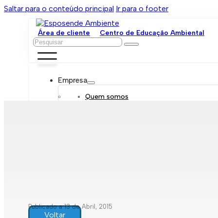
Saltar para o conteúdo principal
Ir para o footer
Área de cliente
Centro de Educação Ambiental
Pesquisar
Empresa
Quem somos
Orgãos sociais
Organograma
Mensagem da administração
Política de sustentabilidade
Trabalhe connosco
Serviços
Contratar
Tarifário
Saneamento móvel
Despejo de fossas
Recolha de resíduos
Publicado a 13 de Abril, 2015
Comunicação de leituras
Voltar