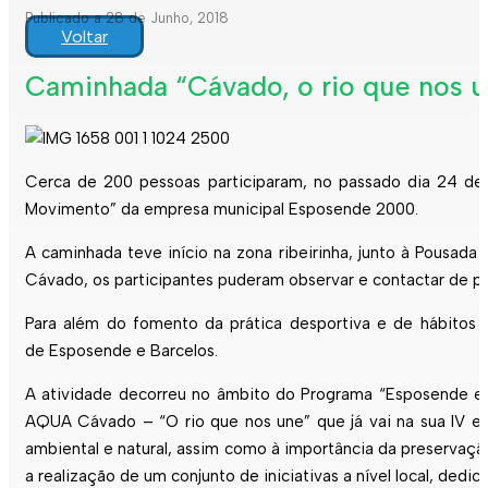
Publicado a 28 de Junho, 2018
Voltar
Caminhada “Cávado, o rio que nos u
Cerca de 200 pessoas participaram, no passado dia 24 de 
Movimento” da empresa municipal
Esposende
2000.
A caminhada teve início na zona ribeirinha, junto à Pousad
Cávado, os participantes puderam observar e contactar de pe
Para além do fomento da prática desportiva e de hábitos d
de
Esposende
e Barcelos.
A atividade decorreu no âmbito do Programa “
Esposende
em
AQUA Cávado – “O rio que nos une” que já vai na sua IV ed
ambiental e natural, assim como à importância da preserva
a realização de um conjunto de iniciativas a nível local, ded