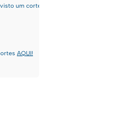
evisto um corte de água
terça-feira, dia 21/07/
cortes
AQUI!