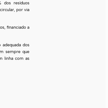
% dos resíduos
rcular, por via
os, financiado a
o adequada dos
gem sempre que
em linha com as