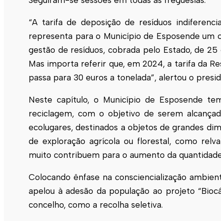
Seguiram-se sessões em todas as freguesias.
“A tarifa de deposição de resíduos indiferenc
representa para o Município de
Esposende
um cu
gestão de resíduos, cobrada pelo Estado, de 25 
Mas importa referir que, em 2024, a tarifa da R
passa para 30 euros a tonelada”, alertou o pres
Neste capítulo, o Município de
Esposende
tem
reciclagem, com o objetivo de serem alcançada
ecolugares, destinados a objetos de grandes di
de exploração agrícola ou florestal, como rel
muito contribuem para o aumento da quantidade
Colocando ênfase na consciencialização ambienta
apelou à adesão da população ao projeto “Bio
concelho, como a recolha seletiva.