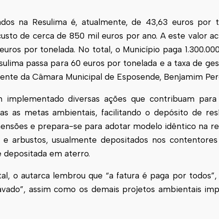
iados na Resulima é, atualmente, de 43,63 euros por 
sto de cerca de 850 mil euros por ano. A este valor ac
euros por tonelada. No total, o Município paga 1.300.000
esulima passa para 60 euros por tonelada e a taxa de ges
idente da Câmara Municipal de
Esposende
, Benjamim Pere
 implementado diversas ações que contribuam para
s as metas ambientais, facilitando o depósito de re
mensões e prepara-se para adotar modelo idêntico na re
va e arbustos, usualmente depositados nos contentor
 depositada em aterro.
l, o autarca lembrou que “a fatura é paga por todos”, 
cávado”, assim como os demais projetos ambientais im