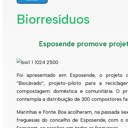
Interpretar a minha fatura
Informação geral
Biorresíduos
Rede de abastecimento de água
Rede de águas residuais
Rede de águas pluviais
Limpeza urbana
Gestão de resíduos
Esposende promove projet
Espaços verdes
Sustentabilidade
Empreitadas
Fontanários
Praias
Indicadores ERSAR
Foi apresentado em
Esposende
, o projeto 
Qualidade da água
“Biocávado”, projeto-piloto para a recicl
Contactos
compostagem: doméstica e comunitária. O p
contempla a distribuição de 300 compostores fa
Marinhas e Fonte Boa acolheram, na passada sexta
freguesias do concelho de
Esposende
, com o o