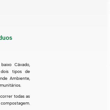
duos
baixo Cávado,
dois tipos de
ende
Ambiente,
munitários.
rcorrer todas as
da compostagem.