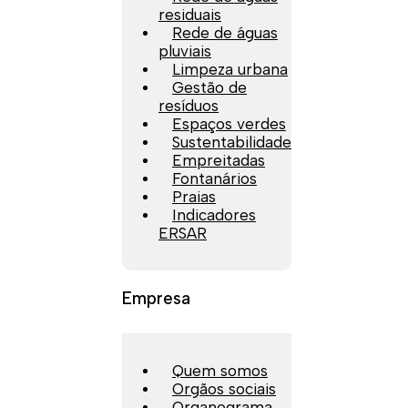
residuais
Rede de águas
pluviais
Limpeza urbana
Gestão de
resíduos
Espaços verdes
Sustentabilidade
Empreitadas
Fontanários
Praias
Indicadores
ERSAR
Empresa
Quem somos
Orgãos sociais
Organograma