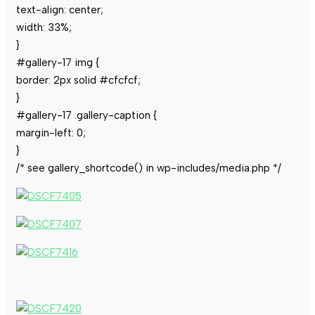
text-align: center;
width: 33%;
}
#gallery-17 img {
border: 2px solid #cfcfcf;
}
#gallery-17 .gallery-caption {
margin-left: 0;
}
/* see gallery_shortcode() in wp-includes/media.php */