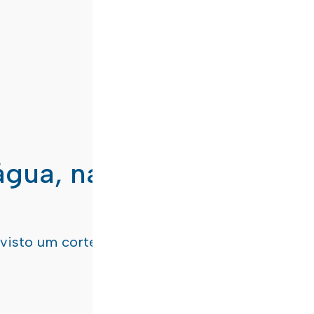
água, nas freguesias de
evisto um corte de água
terça-feira, dia 21/07/