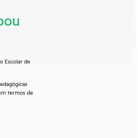
ipou
o Escolar de
pedagógicas
 em termos de