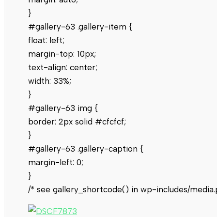
}
#gallery-63 .gallery-item {
float: left;
margin-top: 10px;
text-align: center;
width: 33%;
}
#gallery-63 img {
border: 2px solid #cfcfcf;
}
#gallery-63 .gallery-caption {
margin-left: 0;
}
/* see gallery_shortcode() in wp-includes/media.