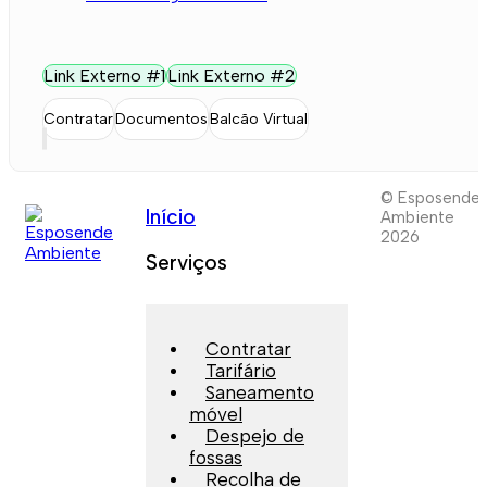
Link Externo #1
Link Externo #2
Contratar
Documentos
Balcão Virtual
© Esposende
Início
Ambiente
2026
Serviços
Contratar
Tarifário
Saneamento
móvel
Despejo de
fossas
Recolha de