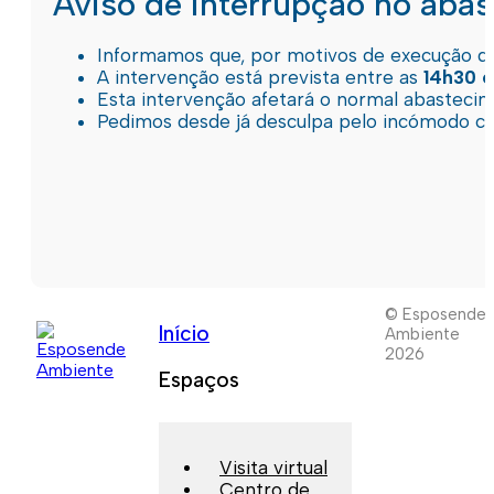
Aviso de interrupção no aba
Informamos que, por motivos de execução de 
A intervenção está prevista entre as
14h30 e
Esta intervenção afetará o normal abastec
Pedimos desde já desculpa pelo incómodo c
© Esposende
Início
Ambiente
2026
Espaços
Visita virtual
Centro de