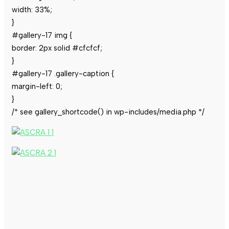
width: 33%;
}
#gallery-17 img {
border: 2px solid #cfcfcf;
}
#gallery-17 .gallery-caption {
margin-left: 0;
}
/* see gallery_shortcode() in wp-includes/media.php */