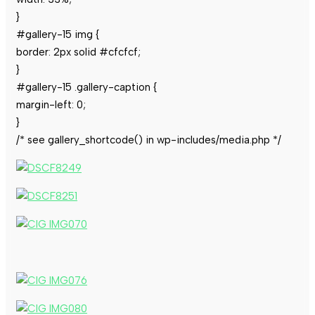
}
#gallery-15 img {
border: 2px solid #cfcfcf;
}
#gallery-15 .gallery-caption {
margin-left: 0;
}
/* see gallery_shortcode() in wp-includes/media.php */