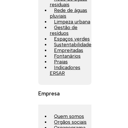
residuais
Rede de águas
pluviais
Limpeza urbana
Gestão de
resíduos
Espaços verdes
Sustentabilidade
Empreitadas
Fontanários
Praias
Indicadores
ERSAR
Empresa
Quem somos
Orgãos sociais
Organograma