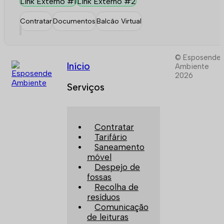
Link Externo #1
Link Externo #2
Contratar
Documentos
Balcão Virtual
© Esposende
Início
Ambiente
2026
Serviços
Contratar
Tarifário
Saneamento
móvel
Despejo de
fossas
Recolha de
resíduos
Comunicação
de leituras