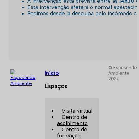
A intervenção está prevista entre as
14h30 e
Esta intervenção afetará o normal abastec
Pedimos desde já desculpa pelo incómodo c
© Esposende
Início
Ambiente
2026
Espaços
Visita virtual
Centro de
acolhimento
Centro de
formação