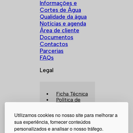
Informações e
Cortes de Água
Qualidade da água
Notícias e agenda
Área de cliente
Documentos
Contactos
Parcerias
FAQs
Legal
Ficha Técnica
Política de
Cookies
Política de
Utilizamos cookies no nosso site para melhorar a
Privacidade
sua experiência, fornecer conteúdos
Tribunal Arbitral
personalizados e analisar o nosso tráfego.
Canal de