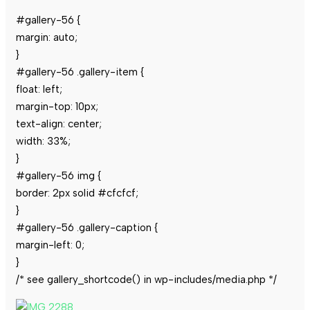
#gallery-56 {
margin: auto;
}
#gallery-56 .gallery-item {
float: left;
margin-top: 10px;
text-align: center;
width: 33%;
}
#gallery-56 img {
border: 2px solid #cfcfcf;
}
#gallery-56 .gallery-caption {
margin-left: 0;
}
/* see gallery_shortcode() in wp-includes/media.php */