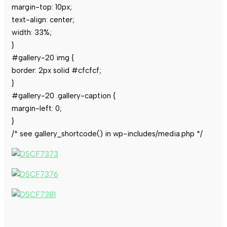
margin-top: 10px;
text-align: center;
width: 33%;
}
#gallery-20 img {
border: 2px solid #cfcfcf;
}
#gallery-20 .gallery-caption {
margin-left: 0;
}
/* see gallery_shortcode() in wp-includes/media.php */