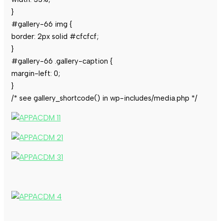
}
#gallery-66 img {
border: 2px solid #cfcfcf;
}
#gallery-66 .gallery-caption {
margin-left: 0;
}
/* see gallery_shortcode() in wp-includes/media.php */