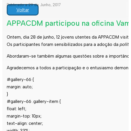
Publicado a 29 de Junho, 2017
Voltar
APPACDM participou na oficina Vamo
Ontem, dia 28 de junho, 12 jovens utentes da APPACDM visita
Os participantes foram sensibilizados para a adoção da
políti
Abordaram-se também algumas questões sobre a importância da
Agradecemos a todos a participação e o entusiasmo demonst
#gallery-66 {
margin: auto;
}
#gallery-66 .gallery-item {
float: left;
margin-top: 10px;
text-align: center;
width: 33%;