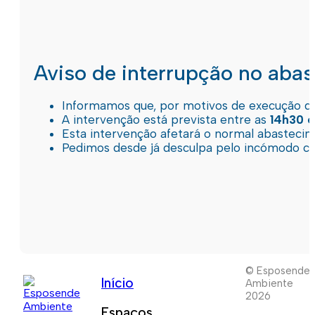
Aviso de interrupção no aba
Informamos que, por motivos de execução de 
A intervenção está prevista entre as
14h30 e
Esta intervenção afetará o normal abastec
Pedimos desde já desculpa pelo incómodo c
© Esposende
Início
Ambiente
2026
Espaços