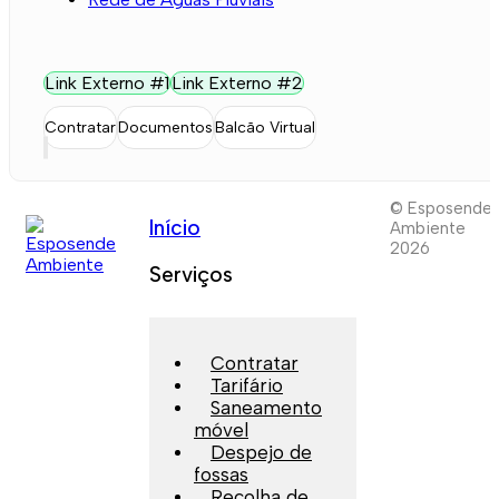
Link Externo #1
Link Externo #2
Contratar
Documentos
Balcão Virtual
© Esposende
Início
Ambiente
2026
Serviços
Contratar
Tarifário
Saneamento
móvel
Despejo de
fossas
Recolha de