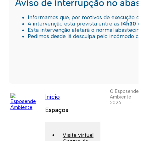
Aviso de interrupção no aba
Informamos que, por motivos de execução de 
A intervenção está prevista entre as
14h30 e
Esta intervenção afetará o normal abastec
Pedimos desde já desculpa pelo incómodo c
© Esposende
Início
Ambiente
2026
Espaços
Visita virtual