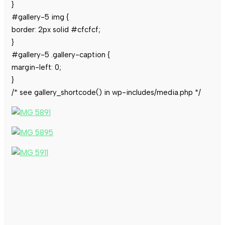
}
#gallery-5 img {
border: 2px solid #cfcfcf;
}
#gallery-5 .gallery-caption {
margin-left: 0;
}
/* see gallery_shortcode() in wp-includes/media.php */