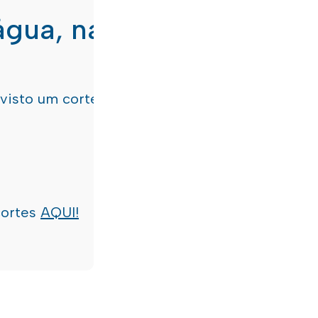
água, nas freguesias de
evisto um corte de água
terça-feira, dia 21/07/
cortes
AQUI!