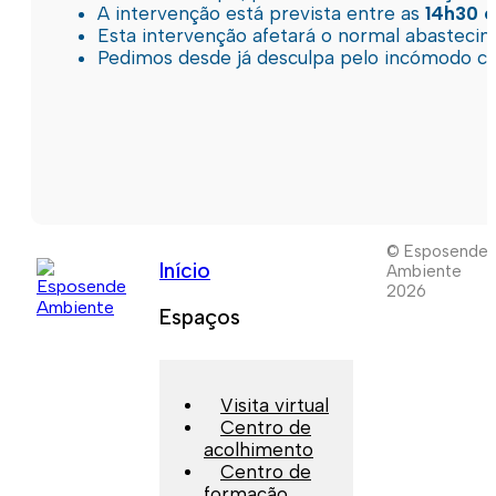
A intervenção está prevista entre as
14h30 e
Esta intervenção afetará o normal abastec
Pedimos desde já desculpa pelo incómodo c
© Esposende
Início
Ambiente
2026
Espaços
Visita virtual
Centro de
acolhimento
Centro de
formação