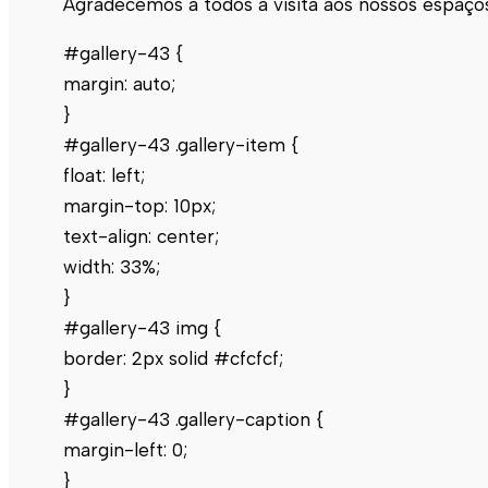
Agradecemos a todos a visita aos nossos espaço
#gallery-43 {
margin: auto;
}
#gallery-43 .gallery-item {
float: left;
margin-top: 10px;
text-align: center;
width: 33%;
}
#gallery-43 img {
border: 2px solid #cfcfcf;
}
#gallery-43 .gallery-caption {
margin-left: 0;
}