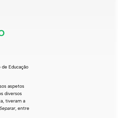
o
ro de Educação
rsos aspetos
os diversos
ta, tiveram a
 Separar
, entre