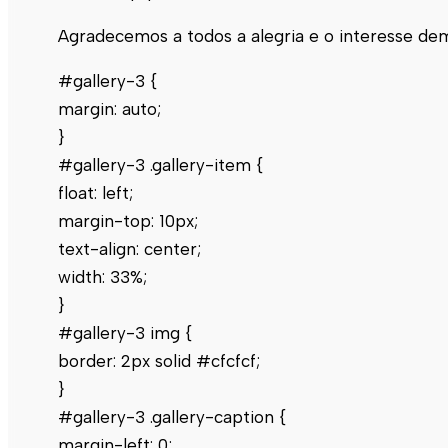
Agradecemos a todos a alegria e o interesse dem
#gallery-3 {
margin: auto;
}
#gallery-3 .gallery-item {
float: left;
margin-top: 10px;
text-align: center;
width: 33%;
}
#gallery-3 img {
border: 2px solid #cfcfcf;
}
#gallery-3 .gallery-caption {
margin-left: 0;