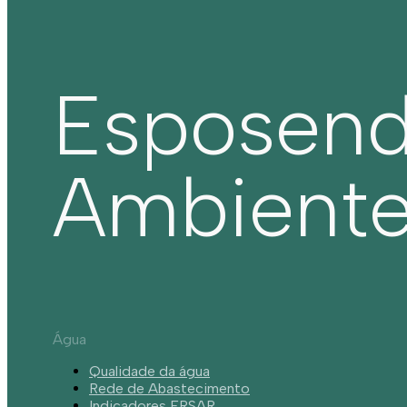
Esposen
Ambient
Água
Qualidade da água
Rede de Abastecimento
Indicadores ERSAR