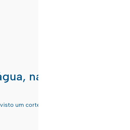
água, nas freguesias de
evisto um corte de água
terça-feira, dia 21/07/