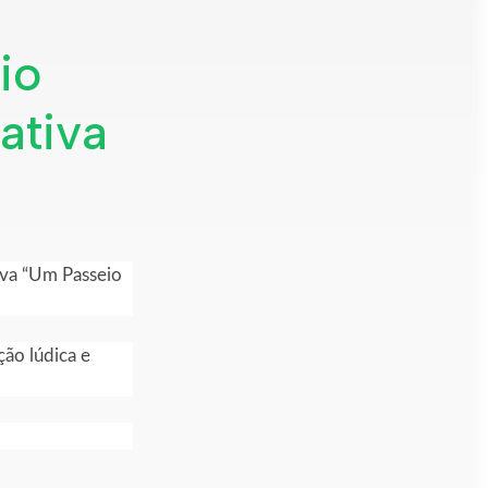
io
ativa
iva “Um Passeio
ção lúdica e