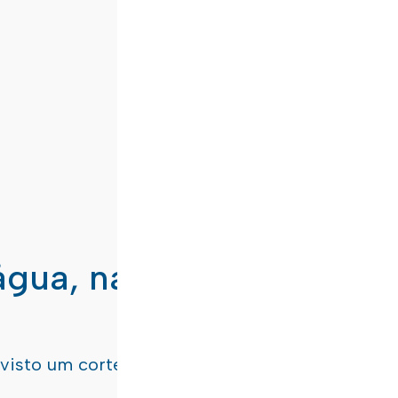
água, nas freguesias de
evisto um corte de água
terça-feira, dia 21/07/