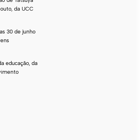
Couto, da UCC
as 30 de junho
vens
a educação, da
lvimento