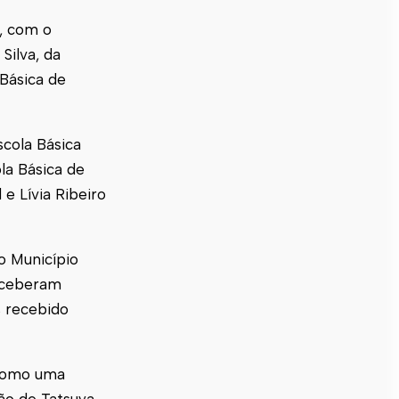
, com o
Silva, da
Básica de
scola Básica
la Básica de
e Lívia Ribeiro
o Município
receberam
s recebido
 como uma
ão de Tatsuya