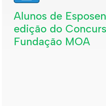
Interpretar a minha fatura
Informação geral
Alunos de Esposen
Rede de abastecimento de água
Rede de águas residuais
edição do Concurs
Rede de águas pluviais
Limpeza urbana
Gestão de resíduos
Espaços verdes
Fundação MOA
Sustentabilidade
Empreitadas
Fontanários
Praias
Indicadores ERSAR
Qualidade da água
Contactos