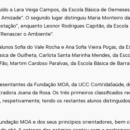
buído a Lara Veiga Campos, da Escola Básica de Gemeses
Amizade”. O segundo lugar distinguiu Maria Monteiro da 
stação”, enquanto Leonor Rodrigues Capitão, da Escola 
 “Renascer o Ambiente”.
lunos Sofia do Vale Rocha e Ana Sofia Vieira Poças, da E
Básica de Guilheta, Carlota Santa Marinha Mendes, da Esco
Fão, Martim Cardoso Paralvas, da Escola Básica de Barral 
epresentantes da Fundação MOA, da UCC ConVidaSaúde, d
radora Joana da Rosa. Os três primeiros classificados 
, respetivamente, tendo os restantes alunos distinguido
 Fundação MOA e dos seus princípios orientadores, bem
 do chá. A entrega dos prémios contou com a participaç