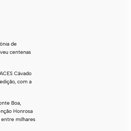
mónia de
lveu centenas
e/ACES Cávado
edição, com a
onte Boa,
Menção Honrosa
 entre milhares