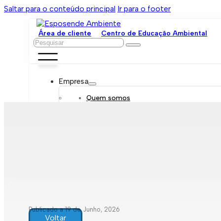
Saltar para o conteúdo principal
Ir para o footer
Área de cliente
Centro de Educação Ambiental
Pesquisar
Empresa
Quem somos
Orgãos sociais
Organograma
Mensagem da administração
Política de sustentabilidade
Trabalhe connosco
Serviços
Contratar
Tarifário
Saneamento móvel
Despejo de fossas
Recolha de resíduos
Publicado a 19 de Junho, 2026
Comunicação de leituras
Voltar