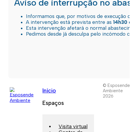
Aviso de interrupção no aba
Informamos que, por motivos de execução de 
A intervenção está prevista entre as
14h30 e
Esta intervenção afetará o normal abastec
Pedimos desde já desculpa pelo incómodo c
© Esposende
Início
Ambiente
2026
Espaços
Visita virtual