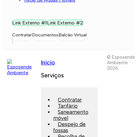
Link Externo #1
Link Externo #2
Contratar
Documentos
Balcão Virtual
© Esposende
Início
Ambiente
2026
Serviços
Contratar
Tarifário
Saneamento
móvel
Despejo de
fossas
Recolha de