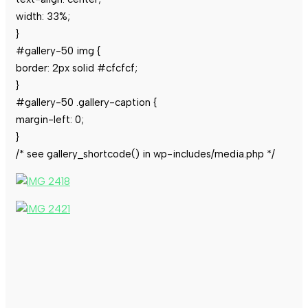
width: 33%;
}
#gallery-50 img {
border: 2px solid #cfcfcf;
}
#gallery-50 .gallery-caption {
margin-left: 0;
}
/* see gallery_shortcode() in wp-includes/media.php */