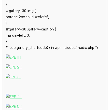
}
#gallery-30 img {
border: 2px solid #cfcfcf;
}
#gallery-30 .gallery-caption {
margin-left: 0;
}
/* see gallery_shortcode() in wp-includes/media.php */