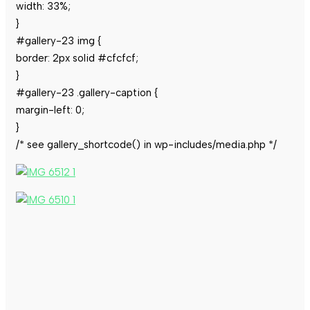
width: 33%;
}
#gallery-23 img {
border: 2px solid #cfcfcf;
}
#gallery-23 .gallery-caption {
margin-left: 0;
}
/* see gallery_shortcode() in wp-includes/media.php */