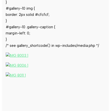
}
#gallery-10 img {
border: 2px solid #cfcfcf;
}
#gallery-10 .gallery-caption {
margin-left: 0;
}
/* see gallery_shortcode() in wp-includes/media.php */