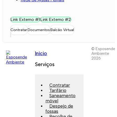
Link Externo #1
Link Externo #2
Contratar
Documentos
Balcão Virtual
© Esposende
Início
Ambiente
2026
Serviços
Contratar
Tarifário
Saneamento
móvel
Despejo de
fossas
Recolha de