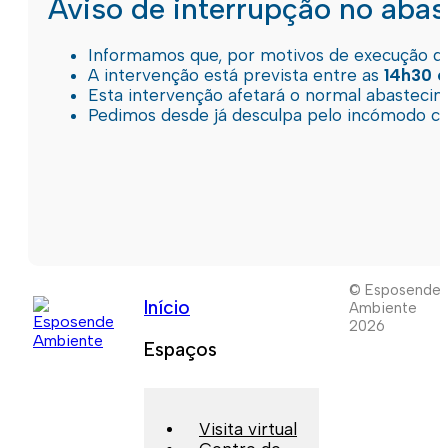
Aviso de interrupção no aba
Informamos que, por motivos de execução de 
A intervenção está prevista entre as
14h30 e
Esta intervenção afetará o normal abastec
Pedimos desde já desculpa pelo incómodo c
© Esposende
Início
Ambiente
2026
Espaços
Visita virtual