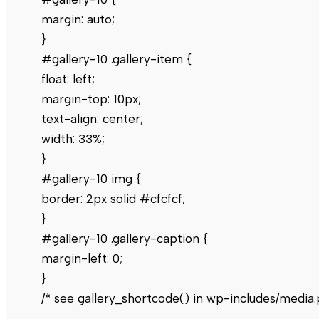
margin: auto;
}
#gallery-10 .gallery-item {
float: left;
margin-top: 10px;
text-align: center;
width: 33%;
}
#gallery-10 img {
border: 2px solid #cfcfcf;
}
#gallery-10 .gallery-caption {
margin-left: 0;
}
/* see gallery_shortcode() in wp-includes/media.