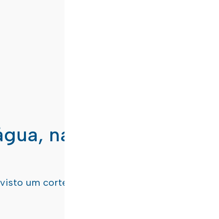
água, nas freguesias de
evisto um corte de água
terça-feira, dia 21/07/