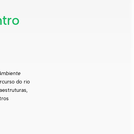
ntro
Ambiente
rcurso do rio
aestruturas,
tros