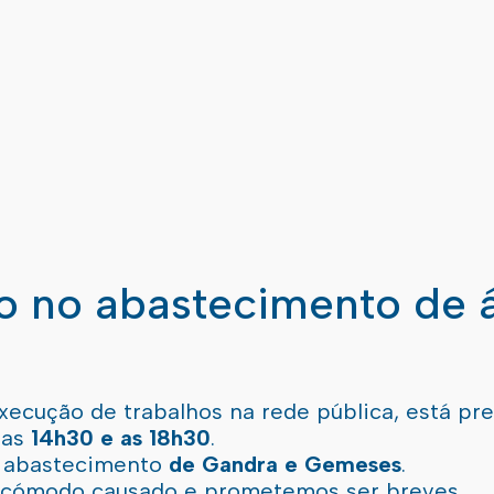
ão no abastecimento de 
xecução de trabalhos na rede pública, está pr
 as
14h30 e as 18h30
.
l abastecimento
de Gandra e Gemeses
.
incómodo causado e prometemos ser breves.